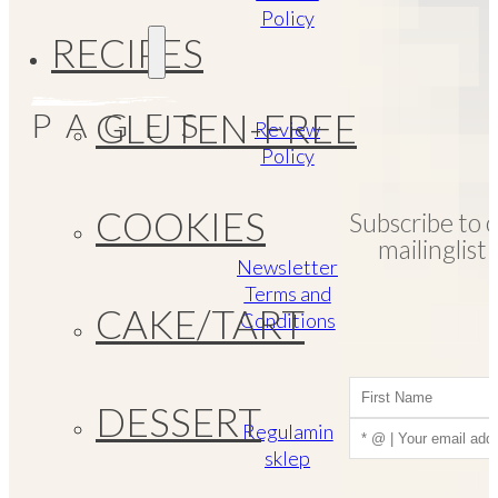
Policy
RECIPES
PAGES
GLUTEN-FREE
Review
Policy
COOKIES
Subscribe to 
mailinglist!
Newsletter
Terms and
CAKE/TART
Conditions
DESSERT
Regulamin
sklep