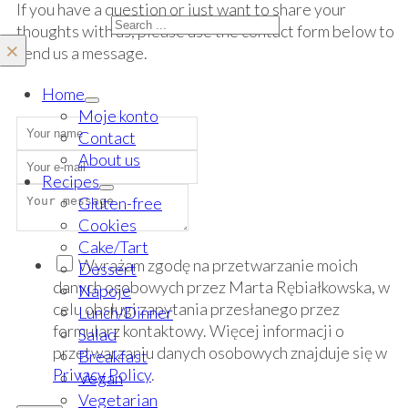
If you have a question or just want to share your
Search
thoughts with us, please use the contact form below to
×
send us a message.
Home
Moje konto
Contact
About us
Recipes
Gluten-free
Cookies
Cake/Tart
Wyrażam zgodę na przetwarzanie moich
Dessert
danych osobowych przez Marta Rębiałkowska, w
Napoje
celu obsługi zapytania przesłanego przez
Lunch/Dinner
formularz kontaktowy. Więcej informacji o
Salad
przetwarzaniu danych osobowych znajduje się w
Breakfast
Privacy Policy
.
Vegan
Vegetarian