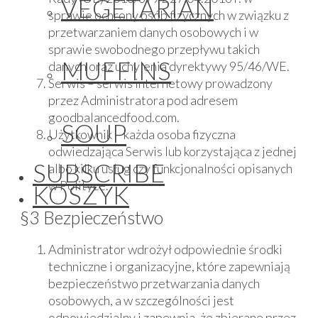
VEGETARIAN
sprawie ochrony osób fizycznych w związku z
przetwarzaniem danych osobowych i w
sprawie swobodnego przepływu takich
MUFFINS
danych oraz uchylenia dyrektywy 95/46/WE.
Serwis – serwis internetowy prowadzony
przez Administratora pod adresem
goodbalancedfood.com.
SOUP
Użytkownik – każda osoba fizyczna
odwiedzająca Serwis lub korzystająca z jednej
SUBSCRIBE
albo kilku usług czy funkcjonalności opisanych
w Polityce.
KOSZYK
§3 Bezpieczeństwo
Administrator wdrożył odpowiednie środki
techniczne i organizacyjne, które zapewniają
bezpieczeństwo przetwarzania danych
osobowych, a w szczególności jest
odpowiedzialny i zapewnia, że zbierane przez