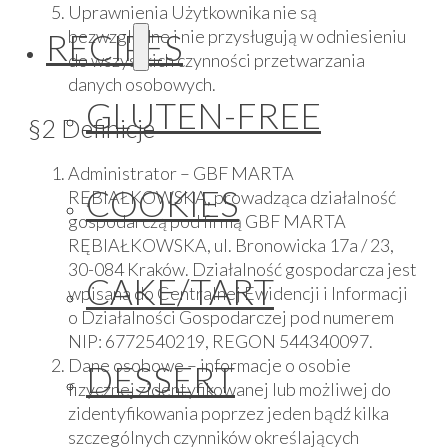
Uprawnienia Użytkownika nie są
bezwzględne i nie przysługują w odniesieniu
RECIPES
do wszystkich czynności przetwarzania
danych osobowych.
GLUTEN-FREE
§2 Definicje
Administrator – GBF MARTA
COOKIES
RĘBIAŁKOWSKA, prowadząca działalność
gospodarczą pod firmą GBF MARTA
RĘBIAŁKOWSKA, ul. Bronowicka 17a / 23,
30-084 Kraków. Działalność gospodarcza jest
CAKE/TART
wpisana do Centralnej Ewidencji i Informacji
o Działalności Gospodarczej pod numerem
NIP: 6772540219, REGON 544340097.
Dane osobowe – informacje o osobie
DESSERT
fizycznej zidentyfikowanej lub możliwej do
zidentyfikowania poprzez jeden bądź kilka
szczególnych czynników określających