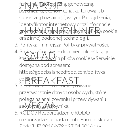
NAPOJE
fizyczną, fizjologiczną, genetyczną,
psychiczną, ekonomiczną, kulturową lub
społeczną tożsamość, w tym IP urządzenia,
identyfikator internetowy oraz informacje
LUNCH/DINNER
gromadzone za pośrednictwem plików cookie
oraz innej podobnej technologii.
Polityka – niniejsza Polityka prywatności.
Polityka Cookies – dokument określający
SALAD
zasady stosowania plików cookie w Serwisie
dostępna pod adresem:
https://goodbalancedfood.com/polityka-
BREAKFAST
cookies/.
Profilowanie – zautomatyzowane
przetwarzanie danych osobowych, które
polega na analizowaniu i przewidywaniu
VEGAN
zachowań użytkownika.
RODO / Rozporządzenie RODO –
rozporządzenie parlamentu Europejskiego i
Rady (UE) 2016/679 z 27.04.2016 r. w