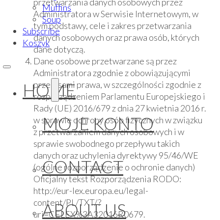
przetwarzania danych osobowych przez
Muffins
Administratora w Serwisie Internetowym, w
Soup
tym podstawy, cele i zakres przetwarzania
Subscribe
danych osobowych oraz prawa osób, których
Koszyk
dane dotyczą.
Dane osobowe przetwarzane są przez
Administratora zgodnie z obowiązującymi
przepisami prawa, w szczególności zgodnie z
HOME
rozporządzeniem Parlamentu Europejskiego i
Rady (UE) 2016/679 z dnia 27 kwietnia 2016 r.
MOJE KONTO
w sprawie ochrony osób fizycznych w związku
z przetwarzaniem danych osobowych i w
sprawie swobodnego przepływu takich
danych oraz uchylenia dyrektywy 95/46/WE
CONTACT
(ogólne rozporządzenie o ochronie danych)
Oficjalny tekst Rozporządzenia RODO:
http://eur-lex.europa.eu/legal-
content/PL/TXT/?
ABOUT US
uri=CELEX%3A32016R0679.