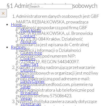
§1 Administracja danych osobowych
Search
×
Administratorem danych osobowych jest GBF
MARTA RĘBIAŁKOWSKA, prowadząca
Home
działalność gospodarczą pod firmą GBF
Moje konto
MARTA RĘBIAŁKOWSKA, ul. Bronowicka
Contact
17a / 23, 30-084 Kraków. Działalność
About us
gospodarcza jest wpisana do Centralnej
Recipes
Ewidencji i Informacji o Działalności
Gluten-free
Gospodarczej pod numerem NIP:
Cookies
6772540219, REGON 544340097.
Cake/Tart
Kontakt z osobą nadzorującą przetwarzanie
Dessert
danych osobowych w organizacji jest możliwy
Napoje
drogą elektroniczną pod adresem e-mail:
Lunch/Dinner
info@goodbalancedfood.com, pisemnie na
Salad
adres Administratora lub telefonicznie pod
Breakfast
numerem telefonu 575086423.
Vegan
Niniejsza Polityka zawiera zasady dotyczące
Vegetarian