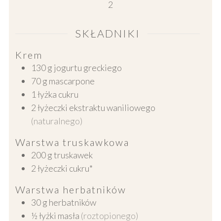
2
SKŁADNIKI
Krem
130
g
jogurtu greckiego
70
g
mascarpone
1
łyżka cukru
2
łyżeczki ekstraktu waniliowego
(naturalnego)
Warstwa truskawkowa
200
g
truskawek
2
łyżeczki cukru*
Warstwa herbatników
30
g
herbatników
½
łyżki masła
(roztopionego)