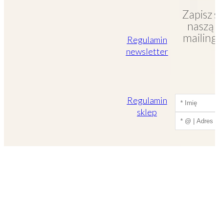
Zapisz s
naszą l
mailin
Regulamin
newsletter
Regulamin
sklep
Polski
Wyrażam
otrzymy
wiadomoś
zgodnie z
Regulam