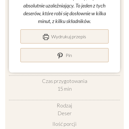
absolutnie uzależniający. To jeden z tych
deserów, które robi się dosłownie w kilka
minut, z kilku składników.
Wydrukuj przepis
Pin
Czas przygotowania
minuty
15
min
Rodzaj
Deser
Ilość porcji