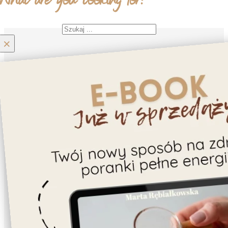
What are you looking for?
Szukaj
×
Home
Moje konto
Kontakt
O nas
Przepisy
Bezglutenowe
Ciastka
Ciasto/Tarta
Deser