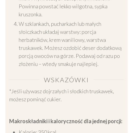
Powinna powstać lekko wilgotna, sypka
kruszonka.
W szklankach, pucharkach lub małych
słoiczkach układaj warstwy: porcja
herbatników, krem waniliowy, warstwa
truskawek. Możesz ozdobić deser dodatkową
porcją owoców na górze. Podawaj od razu po
złożeniu – wtedy smakuje najlepiej.
WSKAZÓWKI
*Jeśli używasz dojrzałych i słodkich truskawek,
możesz pominąć cukier.
Makroskładniki i kaloryczność dla jednej porcji:
Kalorie: 350 kcal