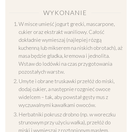
WYKONANIE
W misce umieść jogurt grecki, mascarpone,
cukier oraz ekstrakt waniliowy. Całość
dokładnie wymieszaj (najlepiej rózgą
kuchenną lub mikserem na niskich obrotach), aż
masa będzie gładka, kremowa i jednolita.
Wstaw do lodówki na czas przygotowania
pozostałych warstw.
Umyte i obrane truskawki przełóż do miski,
dodaj cukier, a następnie rozgnieć owoce
widelcem – tak, aby powstał gęsty mus z
wyczuwalnymi kawałkami owoców.
Herbatniki pokrusz drobno (np. w woreczku
strunowym przy użyciu wałka), przełóż do
miski i wymieszaj z roztopionym masłem.