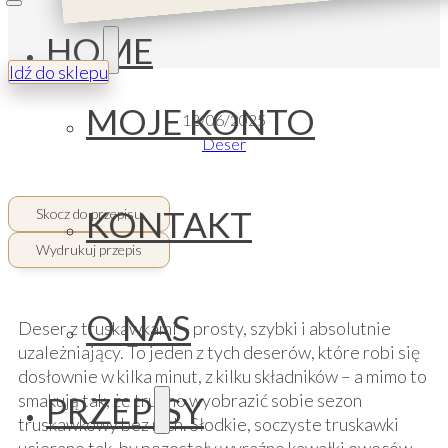
HOME
Idź do sklepu
MOJE KONTO
12/06/2025
Deser
KONTAKT
Skocz do przepisu
Wydrukuj przepis
O NAS
Deser z truskawkami – prosty, szybki i absolutnie
uzależniający. To jeden z tych deserów, które robi się
dosłownie w kilka minut, z kilku składników – a mimo to
PRZEPISY
smakują tak, że trudno wyobrazić sobie sezon
truskawkowy bez nich. Słodkie, soczyste truskawki