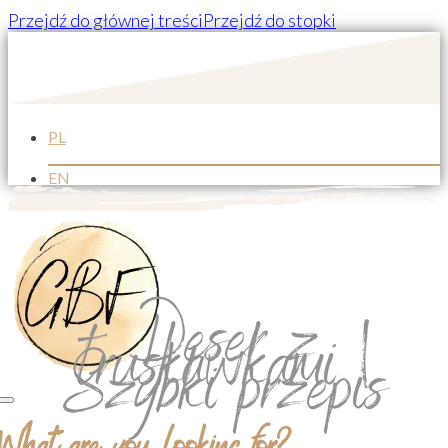
Przejdź do głównej treści
Przejdź do stopki
PL
EN
Deser z
truskawkami |
Szybki przepis