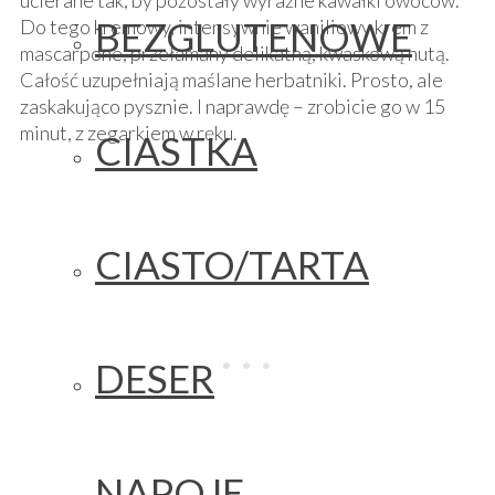
ucierane tak, by pozostały wyraźne kawałki owoców.
BEZGLUTENOWE
Do tego kremowy, intensywnie waniliowy krem z
mascarpone, przełamany delikatną, kwaskową nutą.
Całość uzupełniają maślane herbatniki. Prosto, ale
zaskakująco pysznie. I naprawdę – zrobicie go w 15
minut, z zegarkiem w ręku.
CIASTKA
CIASTO/TARTA
DESER
NAPOJE