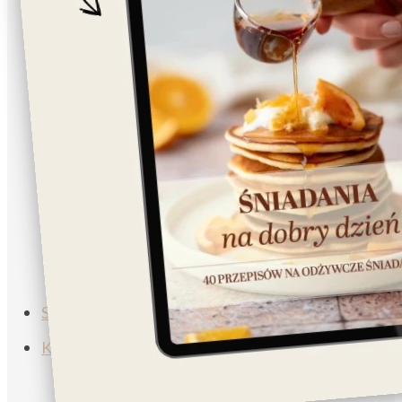
Napoje
Lunch/Obiad
Sałatka
Śniadanie
Wegańskie
Wegetariańskie
Muffiny
Zupa
Subskrybuj
Koszyk