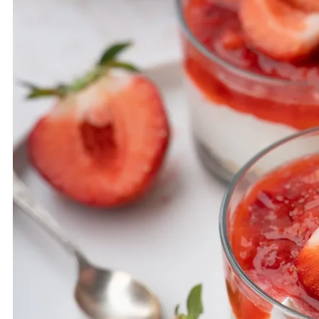
WEGETARIAŃSKIE
MUFFINY
ZUPA
SUBSKRYBUJ
KOSZYK