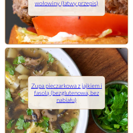
wołowiny (łatwy przepis)
Zupa pieczarkowa z jajkiem i
fasolą (bezglutenowa, bez
nabiału)