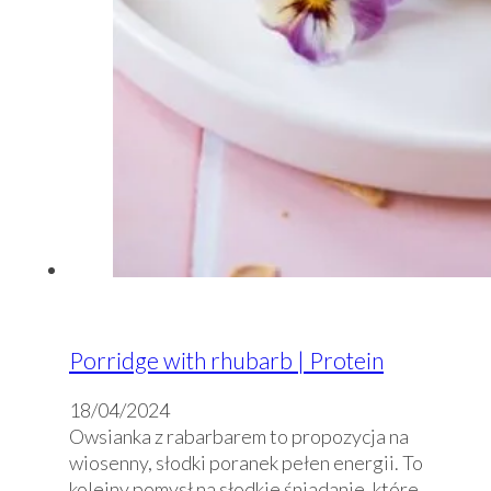
Porridge with rhubarb | Protein
18/04/2024
Owsianka z rabarbarem to propozycja na
wiosenny, słodki poranek pełen energii. To
kolejny pomysł na słodkie śniadanie, które