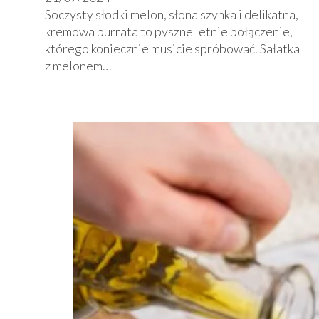
Soczysty słodki melon, słona szynka i delikatna,
kremowa burrata to pyszne letnie połączenie,
którego koniecznie musicie spróbować. Sałatka
z melonem…