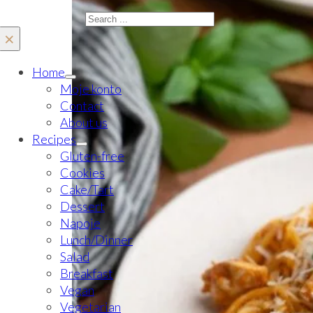
Search
×
Home
Moje konto
Contact
About us
Recipes
Gluten-free
Cookies
Cake/Tart
Dessert
Napoje
Lunch/Dinner
Salad
Breakfast
Vegan
Vegetarian