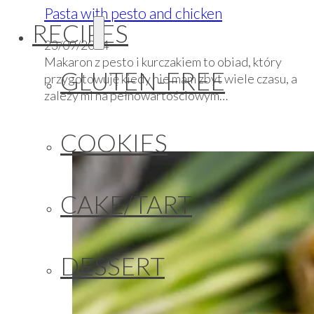
Pasta with pesto and chicken
RECIPES
23/09/2024
Makaron z pesto i kurczakiem to obiad, który
GLUTEN-FREE
przygotowuję kiedy nie mam zbyt wiele czasu, a
zależy mi na pełnowartościowym…
COOKIES
CAKE/TART
DESSERT