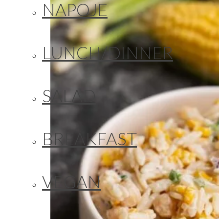
NAPOJE
LUNCH/DINNER
SALAD
BREAKFAST
VEGAN