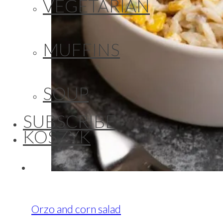
VEGETARIAN
MUFFINS
SOUP
SUBSCRIBE
KOSZYK
Orzo and corn salad