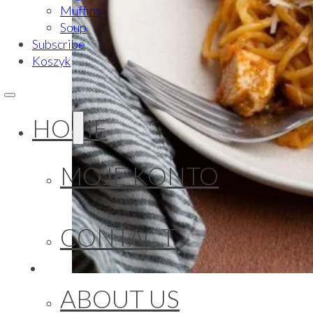
Muffins
Soup
Subscribe
Koszyk
HOME
MOJE KONTO
CONTACT
ABOUT US