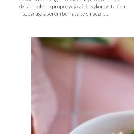
dzisiaj kolejna propozycja z ich wykorzystaniem
– szparagi z serem burrata to smaczne…