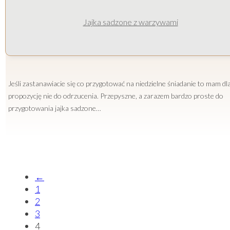
Jajka sadzone z warzywami
Jeśli zastanawiacie się co przygotować na niedzielne śniadanie to mam d
propozycję nie do odrzucenia. Przepyszne, a zarazem bardzo proste do
przygotowania jajka sadzone…
←
1
2
3
4