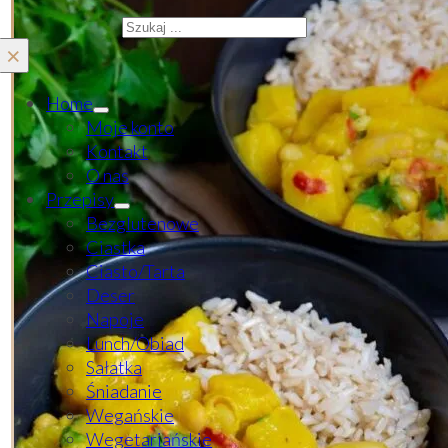
Szukaj
×
Home
Moje konto
Kontakt
O nas
Przepisy
Bezglutenowe
Ciastka
Ciasto/Tarta
Deser
Napoje
Lunch/Obiad
Sałatka
Śniadanie
Wegańskie
Wegetariańskie