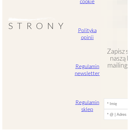
cookie
STRONY
Polityka
opinii
Zapisz 
naszą 
mailin
Regulamin
newsletter
Regulamin
sklep