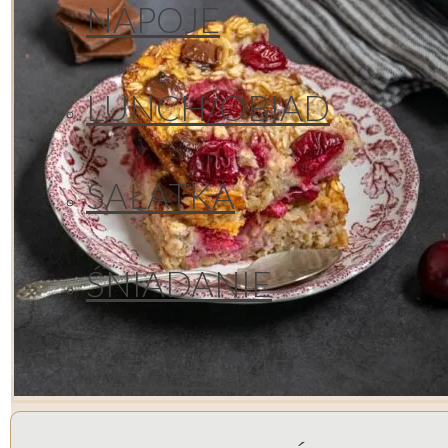
NAPOJE
LUNCH/OBIAD
SAŁATKA
ŚNIADANIE
WEGAŃSKIE