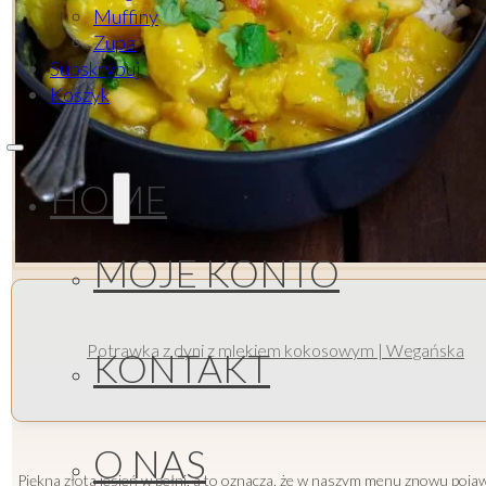
Muffiny
Zupa
Subskrybuj
Koszyk
HOME
MOJE KONTO
Potrawka z dyni z mlekiem kokosowym | Wegańska
KONTAKT
O NAS
Piękna złota jesień w pełni, a to oznacza, że w naszym menu znowu pojaw