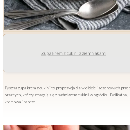
Zupa krem z cukinii z ziemniakami
Pyszna zupa krem z cukinii to propozycja dla wielbicieli sezonowych prze
oraz tych, którzy zmagają się z nadmiarem cukinii w ogródku. Delikatna,
kremowa i bardzo…