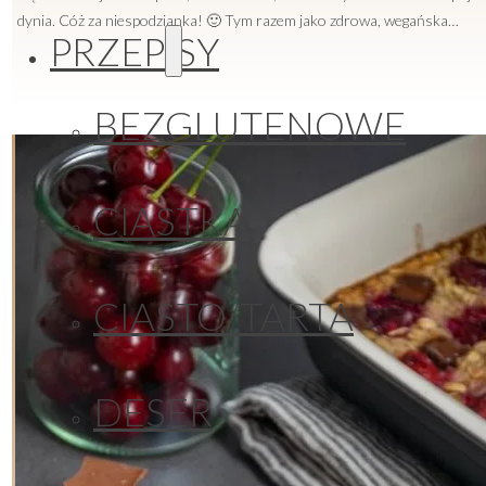
dynia. Cóż za niespodzianka! 🙂 Tym razem jako zdrowa, wegańska…
PRZEPISY
BEZGLUTENOWE
CIASTKA
CIASTO/TARTA
DESER